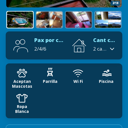
2/18
Pax por cabaña
Cant cabañas
2/4/6
2 cabañas
Aceptan
Parrilla
Wi Fi
Piscina
Mascotas
Ropa
Blanca