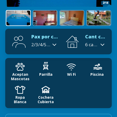
2/18
Pax por cabaña
Cant cabañas
2/3/4/5/6
6 cabañas
Aceptan
Parrilla
Wi Fi
Piscina
Mascotas
Ropa
Cochera
Blanca
Cubierta