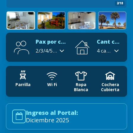
2/18
Pax por cabaña
Cant cabañas
2/3/4/5/6
4 cabañas
Parrilla
Wi Fi
Ropa
Cochera
Blanca
Cubierta
Ingreso al Portal:
Diciembre 2025