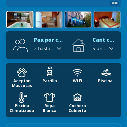
2/30
Pax por cabaña
Cant cabañas
2 hasta 7 por alojamiento.
5 unidades de alojamiento:
Aceptan
Parrilla
Wi Fi
Piscina
Mascotas
Piscina
Ropa
Cochera
Climatizada
Blanca
Cubierta