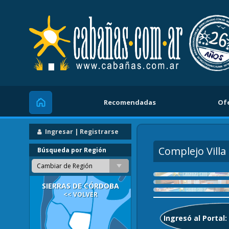
Recomendadas
Of
Inicio
Ingresar | Registrarse
Complejo Villa 
Búsqueda por Región
Cambiar de Región
SIERRAS DE CÓRDOBA
<< VOLVER
Ingresó al Portal