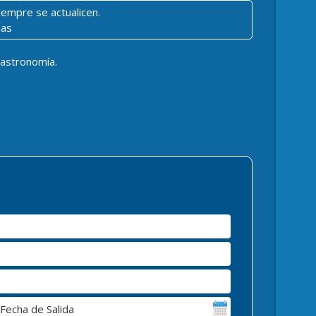
iempre se actualicen.
ias
gastronomía.