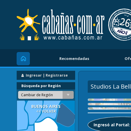
Recomendadas
Of
Inicio
Ingresar | Registrarse
Studios La Bel
Búsqueda por Región
Cambiar de Región
BUENOS AIRES
<< VOLVER
Ingresó al Portal: