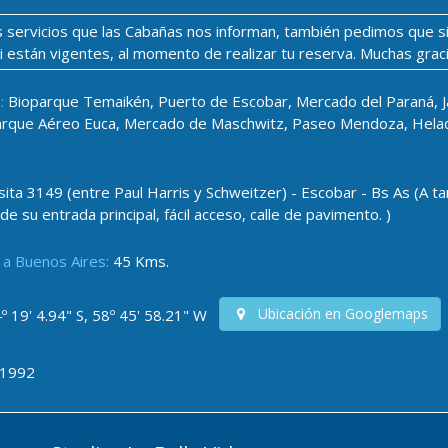
los servicios que las Cabañas nos informan, también pedimos que s
si están vigentes, al momento de realizar tu reserva. Muchas grac
:
Bioparque Temaikén, Puerto de Escobar, Mercado del Paraná, Jar
arque Aéreo Euca, Mercado de Maschwitz, Paseo Mendoza, Helade
ita 3149 (entre Paul Harris y Schweitzer) - Escobar - Bs As (A ta
e su entrada principal, fácil acceso, calle de pavimento. )
 a Buenos Aires:
45 Kms.
Ubicación en Googlemaps
º 19' 4.94" S, 58º 45' 58.21" W
-1992