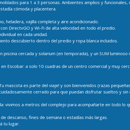
moblados para 1 a 3 personas. Ambientes amplios y funcionales
estadía cómoda y placentera.
o, heladera, vajilla completa y aire acondicionado.
con DirectvGO y Wi-Fi de alta velocidad en todo el predio.
individual en cada unidad.
iento descubierto dentro del predio y ropa blanca incluidos.
n piscina cercada y solarium (en temporada), y un SUM luminoso i
a en Escobar: a solo 10 cuadras de un centro comercial y muy cer
Tu mascota es parte del viaje! y son bienvenidos (razas pequeñas
cuidadosamente cerrado para que puedan disfrutar sueltos y sin c
da: vivimos a metros del complejo para acompañarte en todo lo q
 de descanso, fines de semana o estadías más largas.
 tu lugar.