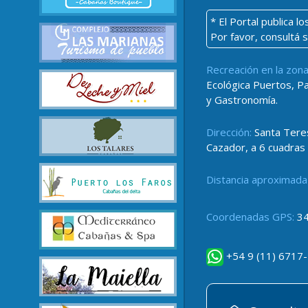
* El Portal publica 
Por favor, consultá 
Recreación en la zona
Ecológica Puertos, P
y Gastronomía.
Dirección:
Santa Teres
Cazador, a 6 cuadras d
Distancia aproximada
Coordenadas GPS:
34
+54 9 (11) 6717