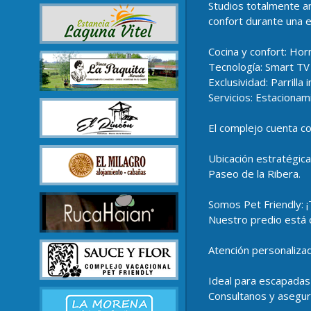
Studios totalmente a
confort durante una 
Cocina y confort: Horn
Tecnología: Smart TV 
Exclusividad: Parrilla 
Servicios: Estacionam
El complejo cuenta co
Ubicación estratégic
Paseo de la Ribera.
Somos Pet Friendly: ¡
Nuestro predio está 
Atención personaliza
Ideal para escapadas
Consultanos y asegurá