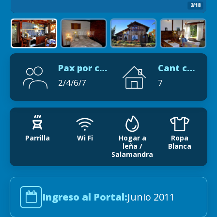
2/18
Pax por cabaña
Cant cabañas
2/4/6/7
7
Parrilla
Wi Fi
Hogar a
Ropa
leña /
Blanca
Salamandra
Ingreso al Portal:
Junio 2011