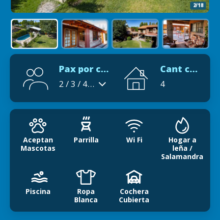
2/18
Pax por cabaña
Cant cabañas
2 / 3 / 4 / 5 / 6 / 7 / 8 / 9 / 10 / 11 / 12
4
Aceptan
Parrilla
Wi Fi
Hogar a
Mascotas
leña /
Salamandra
Piscina
Ropa
Cochera
Blanca
Cubierta