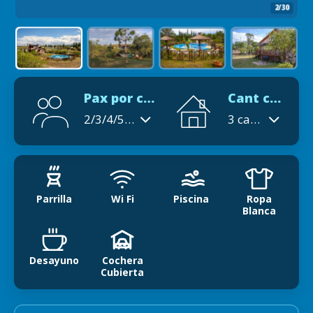
2/30
Pax por cabaña
Cant cabañas
2/3/4/5/6
3 cabañas y 3 duplex.
Parrilla
Wi Fi
Piscina
Ropa
Blanca
Desayuno
Cochera
Cubierta