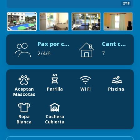
2/18
Pax por cabaña
Cant cabañas
2/4/6
7
Aceptan
Parrilla
Wi Fi
Piscina
Mascotas
Ropa
Cochera
Blanca
Cubierta