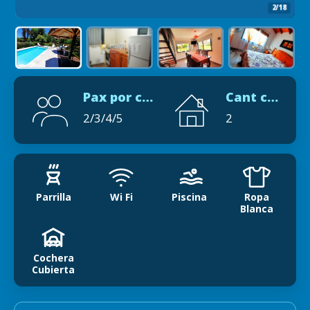
2/18
Pax por cabaña
Cant cabañas
2/3/4/5
2
Parrilla
Wi Fi
Piscina
Ropa
Blanca
Cochera
Cubierta