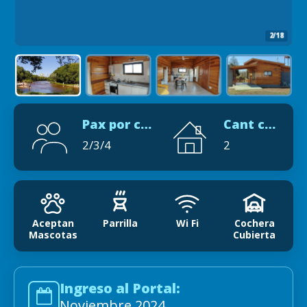
2/18
Pax por cabaña
Cant cabañas
2/3/4
2
Aceptan
Parrilla
Wi Fi
Cochera
Mascotas
Cubierta
Ingreso al Portal:
Noviembre 2024