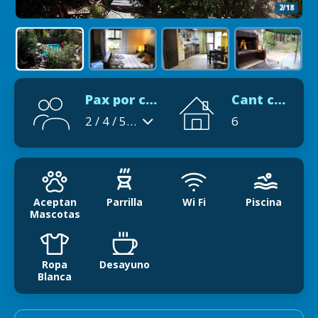
2/18
Pax por cabaña
Cant cabañas
2 / 4 / 5 / 6
6
Aceptan
Parrilla
Wi Fi
Piscina
Mascotas
Ropa
Desayuno
Blanca