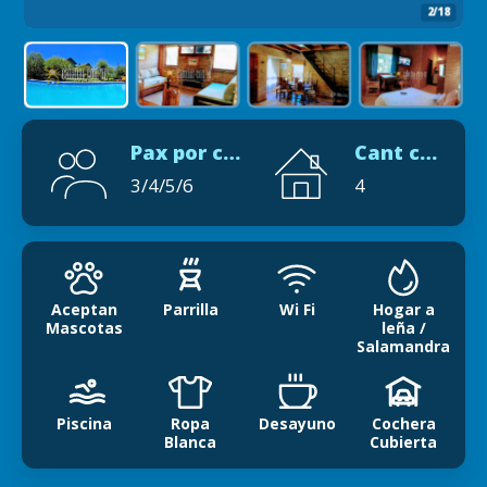
2/18
Pax por cabaña
Cant cabañas
3/4/5/6
4
Aceptan
Parrilla
Wi Fi
Hogar a
Mascotas
leña /
Salamandra
Piscina
Ropa
Desayuno
Cochera
Blanca
Cubierta