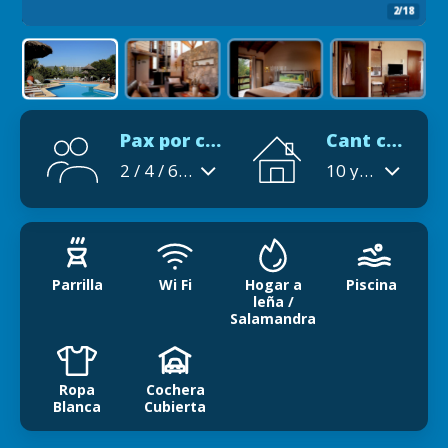
2/18
Pax por cabaña
Cant cabañas
2 / 4 / 6 / 7
10 y 4 Suites
Parrilla
Wi Fi
Hogar a
Piscina
leña /
Salamandra
Ropa
Cochera
Blanca
Cubierta