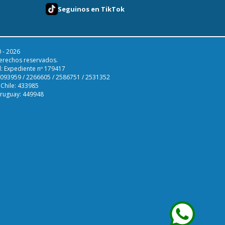
Seguinos en TikTok
 - 2026
erechos reservados.
l: Expediente nº 179417
 2093959 / 2266605 / 2586751 / 2531352
 Chile: 433985
Uruguay: 449948