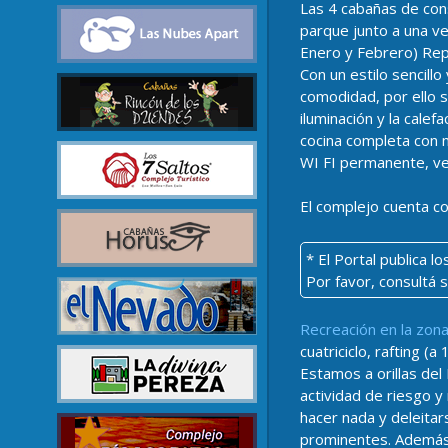
Las 4 cabañas de con
parque junto a una ve
Enero y Febrero) Repo
Con un estilo sencill
comodidad, por ello 
iluminación y la cale
cocina completa con m
WI FI permanente, vent
El complejo cuenta c
* El Portal publica 
Por favor, consultá 
Recreación en la zona
cuatriciclo, rafting 
Estamos a orillas del
actividad de riesgo y
hacer nada y deleitar
prominentes. Además 