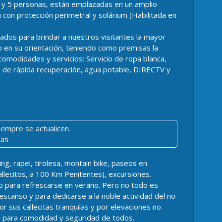
3 y 5 personas, están emplazadas en un amplio
a con protección perimetral y solárium (Habilitada en
ados para brindar a nuestros visitantes la mayor
 en su orientación, teniendo como premisas la
 comodidades y servicios: Servicio de ropa blanca,
s de rápida recuperación, agua potable, DIRECTV y
iempre se actualicen.
ias
ing, rapel, tirolesa, montain bike, paseos en
allecitos, a 100 Km Penitentes), excursiones.
mo para refrescarse en verano. Pero no todo es
escanso y para dedicarse a la noble actividad del no
 sus callecitas tranquilas y por elevaciones no
ía para comodidad y seguridad de todos.