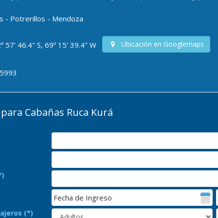
s - Potrerillos - Mendoza
Ubicación en Googlemaps
º 57' 46.4" S, 69º 15' 39.4" W
-5993
para Cabañas Ruca Kurá
*)
ajeros (*)