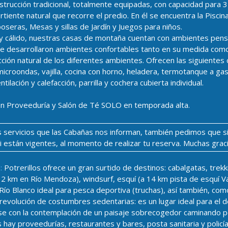
strucción tradicional, totalmente equipadas, con capacidad para 
rtiente natural que recorre el predio. En él se encuentra la Piscin
seras, Mesas y sillas de Jardín y Juegos para niños.
o y cálido, nuestras casas de montaña cuentan con ambientes pens
se desarrollaron ambientes confortables tanto en su medida como
facción natural de los diferentes ambientes. Ofrecen las siguientes
icroondas, vajilla, cocina con horno, heladera, termotanque a ga
ilación y calefacción, parrilla y cochera cubierta individual.
on Proveeduría y Salón de Té SOLO en temporada alta.
los servicios que las Cabañas nos informan, también pedimos que s
si están vigentes, al momento de realizar tu reserva. Muchas grac
:
Potrerillos ofrece un gran surtido de destinos: cabalgatas, trekk
(a 12 km en Río Mendoza), windsurf, esquí (a 14 km pista de esquí V
 Río Blanco ideal para pesca deportiva (truchas), así también, co
 revolución de costumbres sedentarias: es un lugar ideal para el d
se con la contemplación de un paisaje sobrecogedor caminando por
hay proveedurías, restaurantes y bares, posta sanitaria y polic