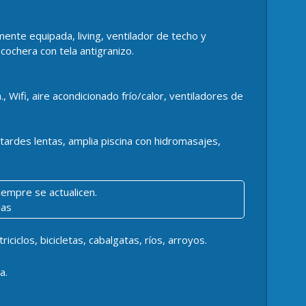
nte equipada, living, ventilador de techo y
ochera con tela antigranizo.
 Wifi, aire acondicionado frío/calor, ventiladores de
ardes lentas, amplia piscina con hidromasajes,
iempre se actualicen.
ias
iclos, bicicletas, cabalgatas, ríos, arroyos.
a.