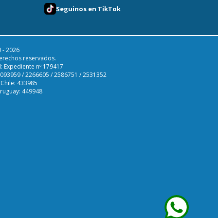
Seguinos en TikTok
 - 2026
erechos reservados.
l: Expediente nº 179417
 2093959 / 2266605 / 2586751 / 2531352
 Chile: 433985
Uruguay: 449948