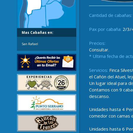
Cantidad de cabañas:
Pax por cabaña:
2/3/
Mas Cabañas en:
Precios:
San Rafael
Consultar.
* Ultima fecha de act
Servicios:
Finca Silves
el Cañón del Atuel, le
Un lugar ideal para di
Contamos con 9 cabañ
descanso.
Unidades hasta 4 Pers
comedor con camas ext
Unidades hasta 6 Pers