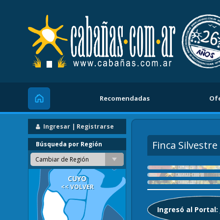
Recomendadas
Of
Inicio
Ingresar | Registrarse
Finca Silvestre
Búsqueda por Región
Cambiar de Región
CUYO
<< VOLVER
Ingresó al Portal: