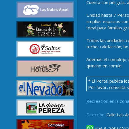
Cuenta con pérgola, a
Unidad hasta 7 Person
amplios espacios comu
Ideal para familias g
Todas las unidades cu
techo, calefacción, ho
Además el complejo cu
quincho en común.
* El Portal publica 
Por favor, consultá 
Recreación en la zona
Dirección:
Calle Las A
+54 9 (260) 453