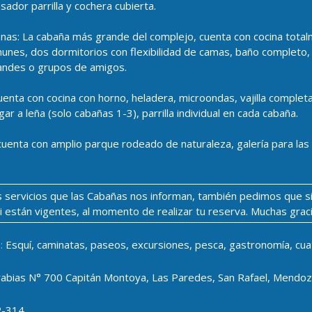
sador parrilla y cochera cubierta.
as: La cabaña más grande del complejo, cuenta con cocina totalme
nes, dos dormitorios con flexibilidad de camas, baño completo, c
randes o grupos de amigos.
enta con cocina con horno, heladera, microondas, vajilla completa.,
gar a leña (solo cabañas 1-3), parrilla individual en cada cabaña.
enta con amplio parque rodeado de naturaleza, galería para las t
los servicios que las Cabañas nos informan, también pedimos que s
si están vigentes, al momento de realizar tu reserva. Muchas grac
:
Esquí, caminatas, paseos, excursiones, pesca, gastronomía, cuatric
rabias N° 700 Capitán Montoya, Las Paredes, San Rafael, Mendoz
2-314