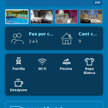
2/18
Pax por cabaña
Cant cabañas
2 a 5
9
Parrilla
Wi Fi
Piscina
Ropa
Blanca
Desayuno