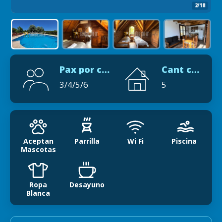
2/18
Pax por cabaña
Cant cabañas
3/4/5/6
5
Aceptan
Parrilla
Wi Fi
Piscina
Mascotas
Ropa
Desayuno
Blanca