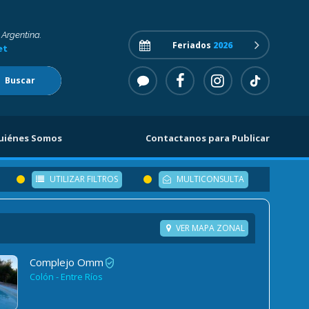
 Argentina.
Feriados
2026
et
Buscar
uiénes Somos
Contactanos para Publicar
UTILIZAR FILTROS
MULTICONSULTA
VER MAPA ZONAL
Complejo Omm
Colón - Entre Ríos