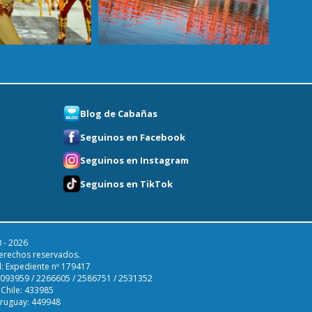
Blog de Cabañas
Seguinos en Facebook
Seguinos en Instagram
Seguinos en TikTok
 - 2026
erechos reservados.
l: Expediente nº 179417
 2093959 / 2266605 / 2586751 / 2531352
 Chile: 433985
Uruguay: 449948