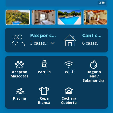
2/30
Pax por cabaña
Cant cabañas
3 casas hasta 6 pax, 2 casas hasta 4 pax, 1 casa para 10 pax.
6 casas.
Aceptan
Parrilla
Wi Fi
Hogar a
Mascotas
leña /
Salamandra
Piscina
Ropa
Cochera
Blanca
Cubierta