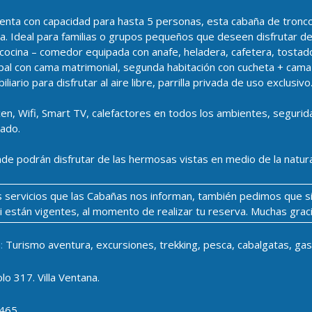
uenta con capacidad para hasta 5 personas, esta cabaña de tronc
a. Ideal para familias o grupos pequeños que deseen disfrutar de
cocina – comedor equipada con anafe, heladera, cafetera, tostadora
cipal con cama matrimonial, segunda habitación con cucheta + cama
iario para disfrutar al aire libre, parrilla privada de uso exclusivo
n, Wifi, Smart TV, calefactores en todos los ambientes, seguri
ado.
de podrán disfrutar de las hermosas vistas en medio de la natura
los servicios que las Cabañas nos informan, también pedimos que s
si están vigentes, al momento de realizar tu reserva. Muchas grac
:
Turismo aventura, excursiones, trekking, pesca, cabalgatas, ga
lo 317. Villa Ventana.
465