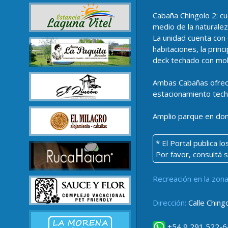
Cabaña Chingolo 2: c
medio de la naturalez
La unidad cuenta con 
habitaciones, la prin
deck techado con mobil
Ambas Cabañas ofrece
estacionamiento tech
Amplio parque en don
* El Portal publica 
Por favor, consultá 
Recreación en la zona
Dirección:
Calle Chingo
+54 9 291 522-6