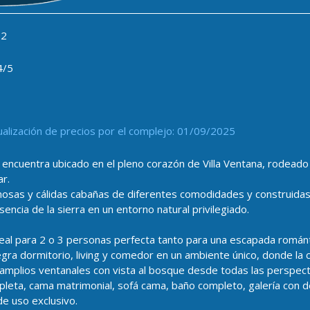
2
4/5
ualización de precios por el complejo: 01/09/2025
 encuentra ubicado en el pleno corazón de Villa Ventana, rodead
r.
sas y cálidas cabañas de diferentes comodidades y construidas 
esencia de la sierra en un entorno natural privilegiado.
eal para 2 o 3 personas perfecta tanto para una escapada románti
egra dormitorio, living y comedor en un ambiente único, donde la
amplios ventanales con vista al bosque desde todas las perspecti
mpleta, cama matrimonial, sofá cama, baño completo, galería con de
 de uso exclusivo.