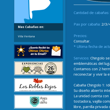
Cantidad de cabañas:
Pax por cabaña:
2/3/
Mas Cabañas en:
Precios:
Villa Ventana
Consultar.
* Ultima fecha de act
Servicios:
Chingolo se
emblemáticas del luga
Contamos con 2 hermo
reconectar y vivir la 
Cabaña Chingolo 1: Id
Su diseño abierto int
La unidad cuenta con 
tostadora, vajilla co
libre, parrilla privada