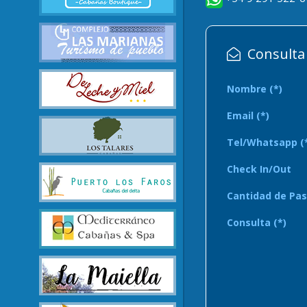
Consulta 
Nombre (*)
Email (*)
Tel/Whatsapp (
Check In/Out
Cantidad de Pas
Consulta (*)