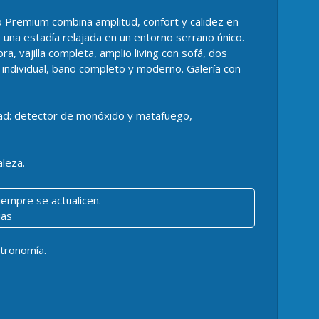
o Premium combina amplitud, confort y calidez en
 una estadía relajada en un entorno serrano único.
, vajilla completa, amplio living con sofá, dos
 individual, baño completo y moderno. Galería con
.
dad: detector de monóxido y matafuego,
leza.
iempre se actualicen.
ias
stronomía.