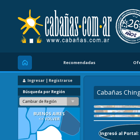
Recomendadas
Of
Inicio
Ingresar | Registrarse
Cabañas Chin
Búsqueda por Región
Cambiar de Región
BUENOS AIRES
<< VOLVER
Ingresó al Portal