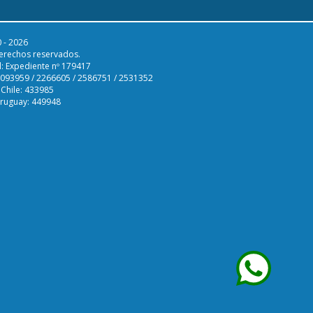
 - 2026
erechos reservados.
l: Expediente nº 179417
 2093959 / 2266605 / 2586751 / 2531352
 Chile: 433985
Uruguay: 449948