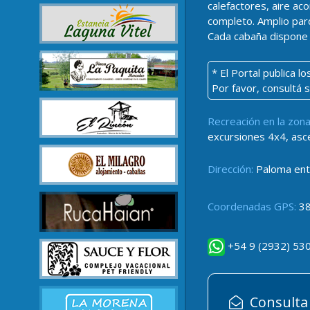
calefactores, aire aco
completo. Amplio parq
Cada cabaña dispone d
* El Portal publica 
Por favor, consultá 
Recreación en la zona
excursiones 4x4, ascen
Dirección:
Paloma entre
Coordenadas GPS:
38
+54 9 (2932) 53
Consulta