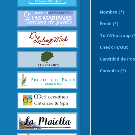
Nombre (*)
Email (*)
Tel/Whatsapp (
Check In/Out
Cantidad de Pas
Consulta (*)