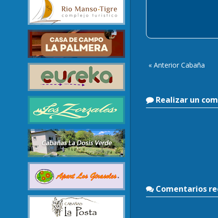
« Anterior Cabaña
Realizar un com
Comentarios rec