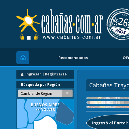
Recomendadas
Of
Inicio
Ingresar | Registrarse
Cabañas Tray
Búsqueda por Región
Cambiar de Región
BUENOS AIRES
<< VOLVER
Ingresó al Portal