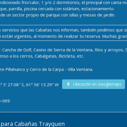
ndicionado frio/calor, 1 y/o 2 dormitorios, el principal con cama 
ue, parrilla, piscina cercada con solárium, estacionamiento.
e un sector propio de parque con sillas y mesas de jardín.
los servicios que las Cabañas nos informan, también pedimos que s
si están vigentes, al momento de realizar tu reserva. Muchas grac
:
Cancha de Golf, Casino de Sierra de la Ventana, Ríos y arroyos, 
so a los cerros, Cabalgatas, Bicicleta, etc.
 Pillahuinco y Cerro de la Carpa - Villa Ventana.
Ubicación en Googlemaps
º 5' 27.08" S, 61º 56' 13.29" W
0-069
 para Cabañas Trayquen