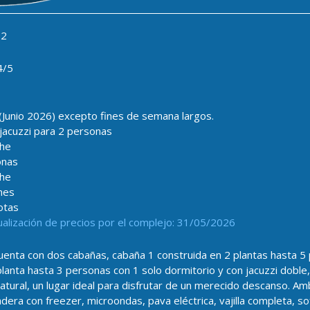
2
4/5
(Junio 2026) excepto fines de semana largos.
acuzzi para 2 personas
he
onas
he
hes
otas
ualización de precios por el complejo: 31/05/2026
enta con dos cabañas, cabaña 1 construida en 2 plantas hasta 5 
planta hasta 3 personas con 1 solo dormitorio y con jacuzzi dobl
atural, un lugar ideal para disfrutar de un merecido descanso. Am
adera con freezer, microondas, pava eléctrica, vajilla completa, s