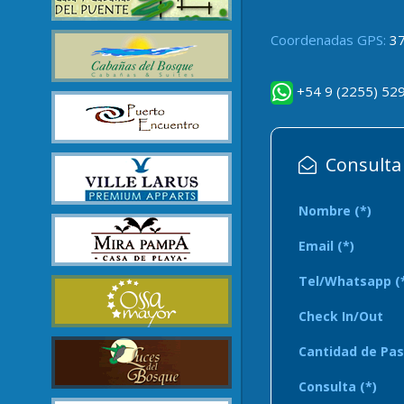
Coordenadas GPS:
37
+54 9 (2255) 52
Consulta 
Nombre (*)
Email (*)
Tel/Whatsapp (
Check In/Out
Cantidad de Pas
Consulta (*)