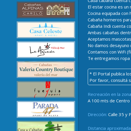
Cada cabaña cuenta co
El estar cocina es un
Cocina equipada con h
Cabaña horneros para 
Cabaña Indi cuenta co
Ambas cabañas dentr
Aceptamos mascotas c
No damos desayuno 
Contamos con WiFi (fi
Te entregamos ropa b
* El Portal publica 
Por favor, consultá 
Recreación en la zona
A 100 mts de Centro C
Dirección:
Calle 35 y 
Distancia aproximada