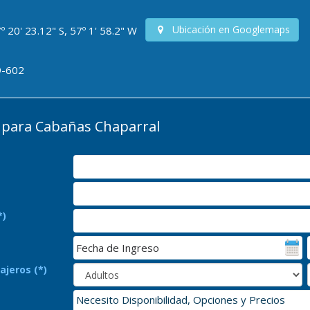
Ubicación en Googlemaps
º 20' 23.12" S, 57º 1' 58.2" W
9-602
para Cabañas Chaparral
*)
ajeros (*)