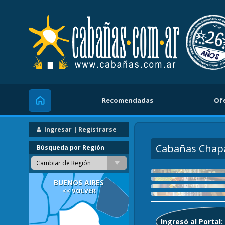
Recomendadas
Of
Inicio
Ingresar | Registrarse
Cabañas Chap
Búsqueda por Región
Cambiar de Región
BUENOS AIRES
<< VOLVER
Ingresó al Portal