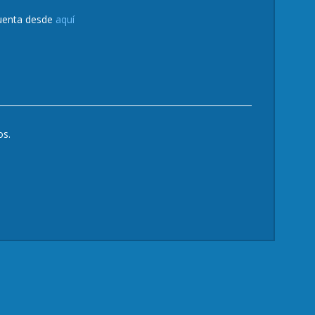
cuenta desde
aquí
os.