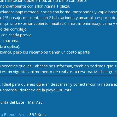
n habitación doble arriba, abajo baño completo.
 monoambiente con sillón /cama 1 plaza.
eladera bajo mesada, cocina con horno, microondas y vajilla bási
4/5 pasajeros cuenta con 2 habitaciones y un amplio espacio de pa
n quincho exterior cubierto, habitación matrimonial abajo cama y 
o del complejo.
on charla previa.
ni mucama.
bra óptica).
lanca, pero los recambios tienen un costo aparte.
los servicios que las Cabañas nos informan, también pedimos que s
si están vigentes, al momento de realizar tu reserva. Muchas grac
:
Ideal para quienes quieran descansar y conectar con la naturalez
omercial, distancia de la playa 300 mts.
Punta del Este - Mar Azul
 a Buenos Aires:
395 Kms.