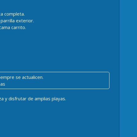
ca completa.
rrilla exterior.
cama carrito.
iempre se actualicen.
ias
a y disfrutar de amplias playas.